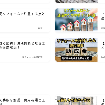
更リフォームで注意する点と
リ
過
内装
20
賢く節約】減税対象となる工
【
を徹底解説！
と
リフォーム基礎知識
20
え手順を解説！費用相場と工
【
ド
の