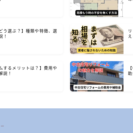
どう選ぶ？】種類や特徴、選
リ
説！
え
ムするメリットは？】費用や
【
解説！
助
シー